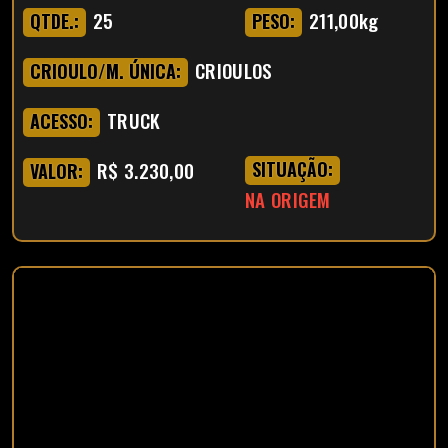
25
211,00kg
QTDE.:
PESO:
CRIOULOS
CRIOULO/M. ÚNICA:
TRUCK
ACESSO:
R$ 3.230,00
SITUAÇÃO:
VALOR:
NA ORIGEM