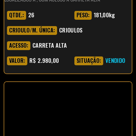
26
181,00kg
QTDE.:
PESO:
CRIOULOS
CRIOULO/M. ÚNICA:
CARRETA ALTA
ACESSO:
R$ 2.980,00
VENDIDO
VALOR:
SITUAÇÃO: