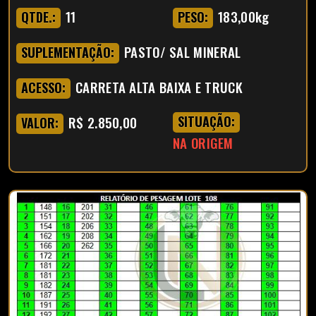
11
183,00kg
QTDE.:
PESO:
PASTO/ SAL MINERAL
SUPLEMENTAÇÃO:
CARRETA ALTA BAIXA E TRUCK
ACESSO:
R$ 2.850,00
SITUAÇÃO:
VALOR:
NA ORIGEM