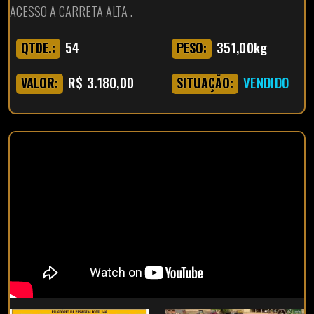
ACESSO A CARRETA ALTA .
54
351,00kg
QTDE.:
PESO:
R$ 3.180,00
VENDIDO
VALOR:
SITUAÇÃO: