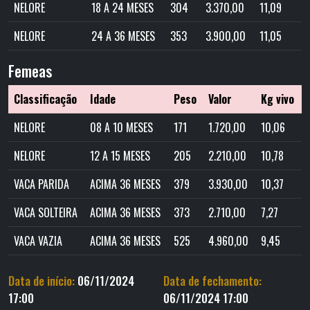
NELORE
18 A 24 MESES
304
3.370,00
11,09
NELORE
24 A 36 MESES
353
3.900,00
11,05
Femeas
Classificação
Idade
Peso
Valor
Kg vivo
NELORE
08 A 10 MESES
171
1.720,00
10,06
NELORE
12 A 15 MESES
205
2.210,00
10,78
VACA PARIDA
ACIMA 36 MESES
379
3.930,00
10,37
VACA SOLTEIRA
ACIMA 36 MESES
373
2.710,00
7,27
VACA VAZIA
ACIMA 36 MESES
525
4.960,00
9,45
Data de início:
06/11/2024
Data de fechamento:
17:00
06/11/2024 17:00