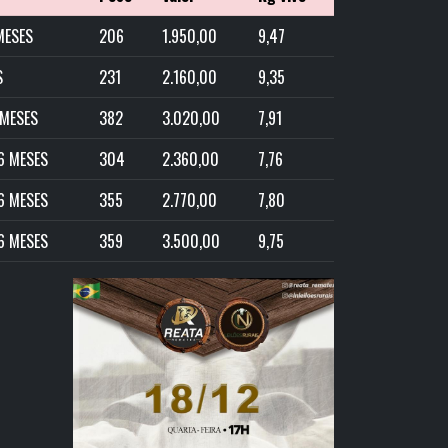
MESES
206
1.950,00
9,47
S
231
2.160,00
9,35
 MESES
382
3.020,00
7,91
6 MESES
304
2.360,00
7,76
6 MESES
355
2.770,00
7,80
6 MESES
359
3.500,00
9,75