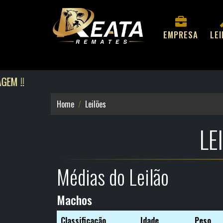
EMPRESA
LE
Home
Leilões
LE
Médias do Leilão
Machos
Classificação
Idade
Peso