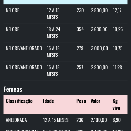
NELORE
12 A 15
230
2.800,00
12,17
MESES
NELORE
18 A 24
354
3.630,00
10,25
MESES
NELORE/ANELORADO
15 A 18
279
3.000,00
10,75
MESES
NELORE/ANELORADO
15 A 18
257
2.900,00
11,28
MESES
Femeas
Classificação
Idade
Peso
Valor
Kg
vivo
ANELORADA
12 A 15 MESES
236
2.100,00
8,90