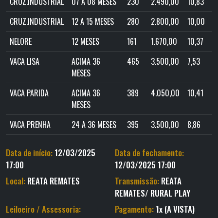
CRUZ.INDUSTRIAL
07 A 08 MESES
230
2.490,00
10,83
CRUZ.INDUSTRIAL
12 A 15 MESES
280
2.800,00
10,00
NELORE
12 MESES
161
1.670,00
10,37
VACA LISA
ACIMA 36
465
3.500,00
7,53
MESES
VACA PARIDA
ACIMA 36
389
4.050,00
10,41
MESES
VACA PRENHA
24 A 36 MESES
395
3.500,00
8,86
Data de início:
12/03/2025
Data de fechamento:
17:00
12/03/2025 17:00
Local:
REATA REMATES
Transmissão:
REATA
REMATES/ RURAL PLAY
Leiloeiro / Assessoria:
Pagamento:
1x (A VISTA)