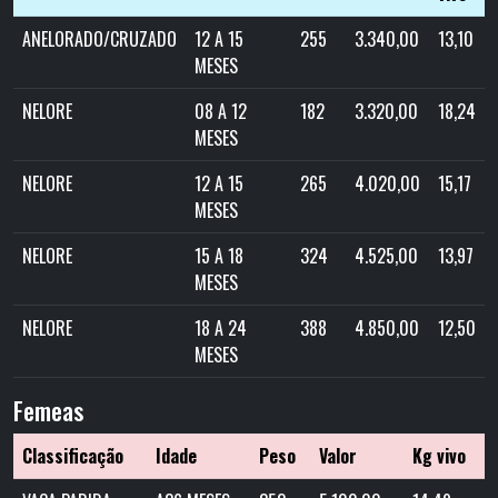
ANELORADO/CRUZADO
12 A 15
255
3.340,00
13,10
MESES
NELORE
08 A 12
182
3.320,00
18,24
MESES
NELORE
12 A 15
265
4.020,00
15,17
MESES
NELORE
15 A 18
324
4.525,00
13,97
MESES
NELORE
18 A 24
388
4.850,00
12,50
MESES
Femeas
Classificação
Idade
Peso
Valor
Kg vivo