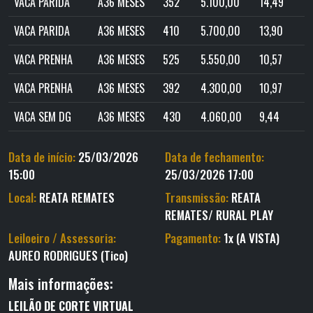
VACA PARIDA
A36 MESES
352
5.100,00
14,49
VACA PARIDA
A36 MESES
410
5.700,00
13,90
VACA PRENHA
A36 MESES
525
5.550,00
10,57
VACA PRENHA
A36 MESES
392
4.300,00
10,97
VACA SEM DG
A36 MESES
430
4.060,00
9,44
Data de início:
25/03/2026
Data de fechamento:
15:00
25/03/2026 17:00
Local:
REATA REMATES
Transmissão:
REATA
REMATES/ RURAL PLAY
Leiloeiro / Assessoria:
Pagamento:
1x (A VISTA)
AUREO RODRIGUES (Tico)
Mais informações:
LEILÃO
DE
CORTE VIRTUAL