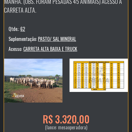
MANHÃ. (OBS. FORAM PESADAS 45 ANIMAIS) ACESSO A
CARRETA ALTA.
Qtde.:
62
Suplementação:
PASTO/ SAL MINERAL
Acesso:
CARRETA ALTA BAIXA E TRUCK
R$ 3.320,00
(lance: mesaoperadora)