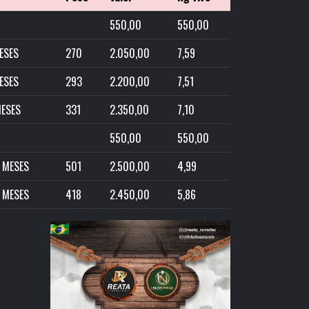
550,00
550,00
MESES
270
2.050,00
7,59
MESES
293
2.200,00
7,51
MESES
331
2.350,00
7,10
550,00
550,00
 MESES
501
2.500,00
4,99
 MESES
418
2.450,00
5,86