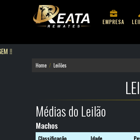
EMPRESA
LE
Home
Leilões
LE
Médias do Leilão
Machos
Classificação
Idade
Pe