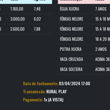
5
1.160,00
7,48
ÉGUA XUCRA
7 ANOS
8
3.000,00
6,02
FÊMEAS NELORE
15 A 18 
0
2.600,00
7,88
FÊMEAS NELORE
15 A 18 
FÊMEAS NELORE
18 A 20 
POTRA XUCRA
2 ANOS
VACA CRUZADA
ACIMA 36
VACA SOLTEIRA
ACIMA 36
Data de fechamento:
03/04/2024 17:00
Transmissão:
RURAL PLAY
Pagamento:
1x (A VISTA)