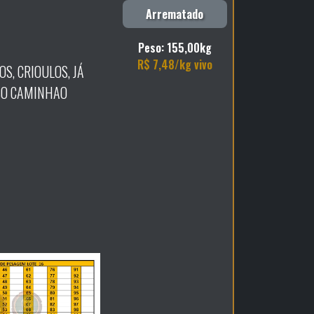
Arrematado
Peso: 155,00kg
R$ 7,48/kg vivo
S, CRIOULOS, JÁ
SO CAMINHAO