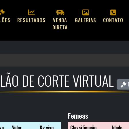
ILÕES
RESULTADOS
VENDA
GALERIAS
CONTATO
DIRETA
ILÃO DE CORTE VIRTUAL
C
Femeas
so
Valor
Kg vivo
Classificação
Idade