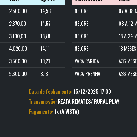
2.500,00
14,53
NELORE
07 A 08 
2.870,00
14,57
NELORE
08 A 12 
3.100,00
13,78
NELORE
18 A 24 
4.020,00
14,11
NELORE
18 MESES
3.500,00
13,21
VACA PARIDA
A36 MESE
5.600,00
8,18
VACA PRENHA
A36 MESE
Data de fechamento:
15/12/2025 17:00
Transmissão:
REATA REMATES/ RURAL PLAY
Pagamento:
1x (A VISTA)