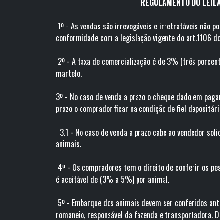
REGULAMENTO DO LEILÃ
1º - As vendas são irrevogáveis e irretratáveis não 
conformidade com a legislação vigente do art.1106 do 
2º - A taxa de comercialização é de 3% (três porcento
marte
3º - No caso de venda a prazo o cheque dado em paga
prazo o comprador ficar na condição de fiel depositá
3.1 - No caso de venda a prazo cabe ao vendedor soli
animai
4º - Os compradores tem o direito de conferir os pe
é aceitável de (3% a 5%) por animal.
5º - Embarque dos animais devem ser conferidos ante
romaneio, responsável da fazenda e transportadora. De