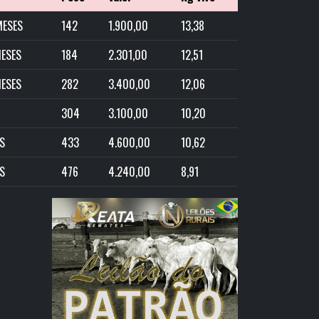
MESES
142
1.900,00
13,38
MESES
184
2.301,00
12,51
MESES
282
3.400,00
12,06
304
3.100,00
10,20
S
433
4.600,00
10,62
S
476
4.240,00
8,91