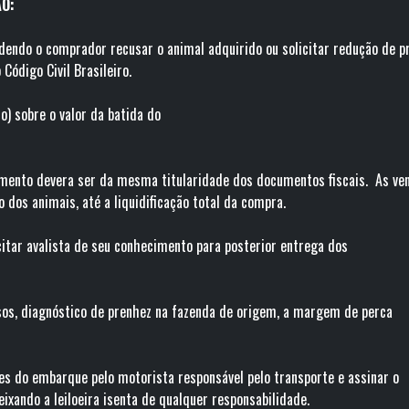
O:
podendo o comprador recusar o animal adquirido ou solicitar redução de 
Código Civil Brasileiro.
) sobre o valor da batida do
lo.
mento devera ser da mesma titularidade dos documentos fiscais. As ve
rio dos animais, até a liquidificação total da compra.
citar avalista de seu conhecimento para posterior entrega dos
s.
sos, diagnóstico de prenhez na fazenda de origem, a margem de perca
s do embarque pelo motorista responsável pelo transporte e assinar o
ixando a leiloeira isenta de qualquer responsabilidade.