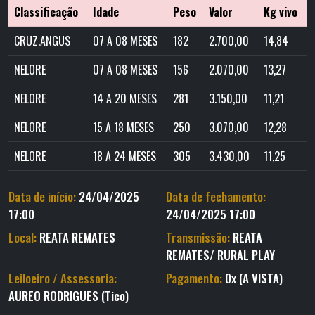
Classificação
Idade
Peso
Valor
Kg vivo
CRUZ.ANGUS
07 A 08 MESES
182
2.700,00
14,84
NELORE
07 A 08 MESES
156
2.070,00
13,27
NELORE
14 A 20 MESES
281
3.150,00
11,21
NELORE
15 A 18 MESES
250
3.070,00
12,28
NELORE
18 A 24 MESES
305
3.430,00
11,25
Data de início:
24/04/2025
Data de fechamento:
17:00
24/04/2025 17:00
Local:
REATA REMATES
Transmissão:
REATA
REMATES/ RURAL PLAY
Leiloeiro / Assessoria:
Pagamento:
0x (A VISTA)
AUREO RODRIGUES (Tico)