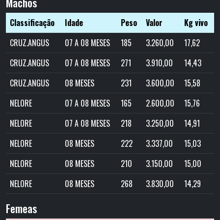
Machos
Classificação
Idade
Peso
Valor
Kg vivo
CRUZ.ANGUS
07 A 08 MESES
185
3.260,00
17,62
CRUZ.ANGUS
07 A 08 MESES
271
3.910,00
14,43
CRUZ.ANGUS
08 MESES
231
3.600,00
15,58
NELORE
07 A 08 MESES
165
2.600,00
15,76
NELORE
07 A 08 MESES
218
3.250,00
14,91
NELORE
08 MESES
222
3.337,00
15,03
NELORE
08 MESES
210
3.150,00
15,00
NELORE
08 MESES
268
3.830,00
14,29
Femeas