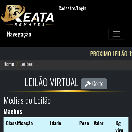
Cadastro/Login
Navegação
PROXIMO LEILÃO 12/08! AGE
Home
Leilões
LEILÃO VIRTUAL
Corte
Médias do Leilão
Machos
Classificação
Idade
Peso
Valor
Kg
vivo