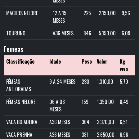
MESES
MACHOS NELORE
12 A 15
225
2.150,00
9,56
MESES
TOURUNO
A36 MESES
846
5.150,00
6,09
Femeas
Classificação
Idade
Peso
Valor
Kg
vivo
FÊMEAS
9 A 24 MESES
230
1.310,00
5,70
ANELORADAS
FÊMEAS NELORE
06 A 08
159
1.350,00
8,49
MESES
VACA BOIADEIRA
A36 MESES
364
2.370,00
6,51
VACA PRENHA
A36 MESES
381
2.650,00
6,96