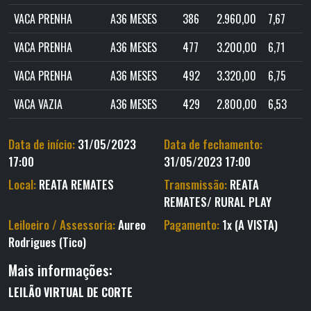
VACA PRENHA
A36 MESES
386
2.960,00
7,67
VACA PRENHA
A36 MESES
477
3.200,00
6,71
VACA PRENHA
A36 MESES
492
3.320,00
6,75
VACA VAZIA
A36 MESES
429
2.800,00
6,53
Data de início:
31/05/2023
Data de fechamento:
17:00
31/05/2023 17:00
Local:
REATA REMATES
Transmissão:
REATA
REMATES/ RURAL PLAY
Leiloeiro / Assessoria:
Aureo
Pagamento:
1x (A VISTA)
Rodrigues (Tico)
Mais informações:
LEILÃO VIRTUAL DE CORTE