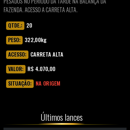
PESADOS NO PERIODO DA TARDE NA BALANÇA DA
FAZENDA. ACESSO A CARRETA ALTA.
20
QTDE.:
322,00kg
PESO:
CARRETA ALTA
ACESSO:
R$ 4.070,00
VALOR:
NA ORIGEM
SITUAÇÃO:
Últimos lances