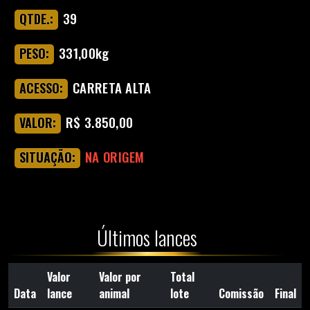
39
QTDE.:
331,00kg
PESO:
CARRETA ALTA
ACESSO:
R$ 3.850,00
VALOR:
NA ORIGEM
SITUAÇÃO:
Últimos lances
Valor
Valor por
Total
Data
lance
animal
lote
Comissão
Final