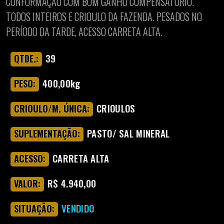
CONFORMAÇÃO COM BOM GANHO COMPENSATÓRIO.
TODOS INTEIROS E CRIOULO DA FAZENDA. PESADOS NO
PERÍODO DA TARDE, ACESSO CARRETA ALTA.
39
QTDE.:
400,00kg
PESO:
CRIOULOS
CRIOULO/M. ÚNICA:
PASTO/ SAL MINERAL
SUPLEMENTAÇÃO:
CARRETA ALTA
ACESSO:
R$ 4.940,00
VALOR:
VENDIDO
SITUAÇÃO: