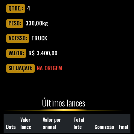
4
QTDE.:
330,00kg
PESO:
TRUCK
ACESSO:
R$ 3.400,00
VALOR:
NA ORIGEM
SITUAÇÃO:
Últimos lances
Valor
Valor por
Total
Data
lance
animal
lote
Comissão
Final