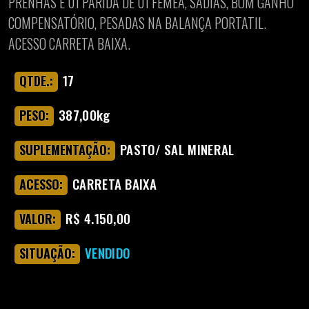
PRENHAS E 01 PARIDA DE 01 FÊMEA, SADIAS, BOM GANHO
COMPENSATÓRIO, PESADAS NA BALANÇA PORTATIL.
ACESSO CARRETA BAIXA.
17
QTDE.:
387,00kg
PESO:
PASTO/ SAL MINERAL
SUPLEMENTAÇÃO:
CARRETA BAIXA
ACESSO:
R$ 4.150,00
VALOR:
VENDIDO
SITUAÇÃO: