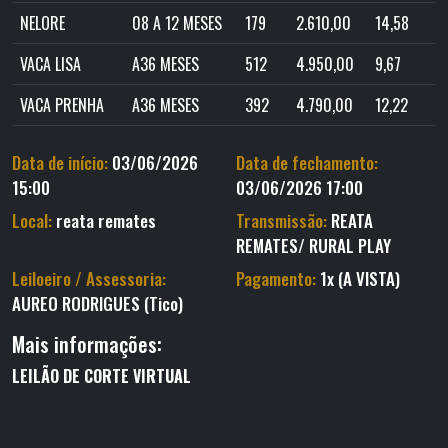
NELORE
08 A 12 MESES
179
2.610,00
14,58
VACA LISA
A36 MESES
512
4.950,00
9,67
VACA PRENHA
A36 MESES
392
4.790,00
12,22
Data de início:
03/06/2026
Data de fechamento:
15:00
03/06/2026 17:00
Local:
reata remates
Transmissão:
REATA
REMATES/ RURAL PLAY
Leiloeiro / Assessoria:
Pagamento:
1x (A VISTA)
AUREO RODRIGUES (Tico)
Mais informações:
LEILÃO
DE
CORTE VIRTUAL