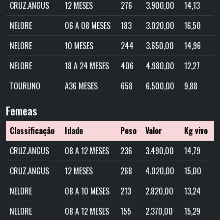
CRUZ.ANGUS
12 MESES
276
3.900,00
14,13
NELORE
06 A 08 MESES
183
3.020,00
16,50
NELORE
10 MESES
244
3.650,00
14,96
NELORE
18 A 24 MESES
406
4.980,00
12,27
TOURUNO
A36 MESES
658
6.500,00
9,88
Femeas
Classificação
Idade
Peso
Valor
Kg vivo
CRUZ.ANGUS
08 A 12 MESES
236
3.490,00
14,79
CRUZ.ANGUS
12 MESES
268
4.020,00
15,00
NELORE
08 A 10 MESES
213
2.820,00
13,24
NELORE
08 A 12 MESES
155
2.370,00
15,29