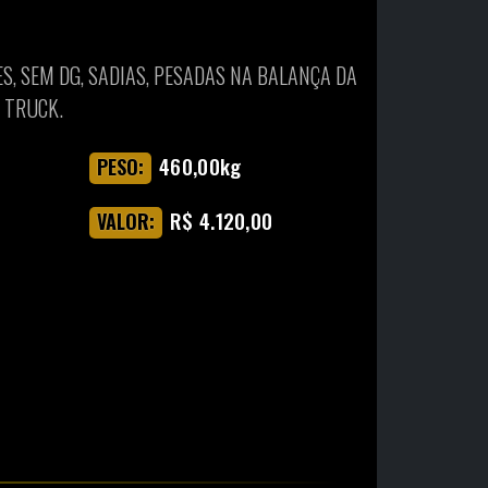
ES, SEM DG, SADIAS, PESADAS NA BALANÇA DA
 TRUCK.
460,00kg
PESO:
R$ 4.120,00
VALOR: