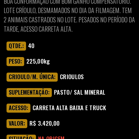
BOA CONFORMAÇÃO COM BOM GANHO COMPENSATÓRIO.
LOTE CRÍOULO, DESMAMADOS NO DIA DA FILMAGEM. TEM
2 ANIMAIS CASTRADOS NO LOTE. PESADOS NO PERÍODO DA
TARDE, ACESSO CARRETA ALTA.
40
QTDE.:
225,00kg
PESO:
CRIOULOS
CRIOULO/M. ÚNICA:
PASTO/ SAL MINERAL
SUPLEMENTAÇÃO:
CARRETA ALTA BAIXA E TRUCK
ACESSO:
R$ 3.420,00
VALOR:
NA ORIGEM
SITUAÇÃO: