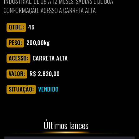
INDUSTRIAL, DE 08 A 12 MESES, SADIAS E DE BOA
CONFORMAÇÃO. ACESSO A CARRETA ALTA
46
QTDE.:
200,00kg
PESO:
CARRETA ALTA
ACESSO:
R$ 2.820,00
VALOR:
VENDIDO
SITUAÇÃO:
Últimos lances